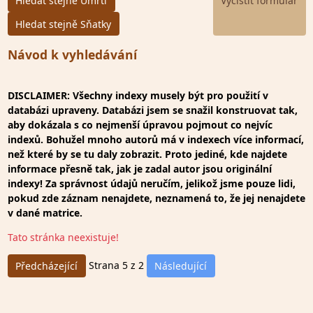
Hledat stejně Úmrtí
Hledat stejně Sňatky
Návod k vyhledávání
DISCLAIMER: Všechny indexy musely být pro použití v
databázi upraveny. Databázi jsem se snažil konstruovat tak,
aby dokázala s co nejmenší úpravou pojmout co nejvíc
indexů. Bohužel mnoho autorů má v indexech více informací,
než které by se tu daly zobrazit. Proto jediné, kde najdete
informace přesně tak, jak je zadal autor jsou originální
indexy! Za správnost údajů neručím, jelikož jsme pouze lidi,
pokud zde záznam nenajdete, neznamená to, že jej nenajdete
v dané matrice.
Tato stránka neexistuje!
Strana 5 z 2
Předcházející
Následující