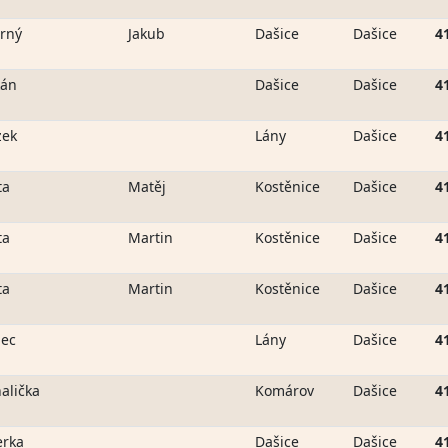
rný
Jakub
Dašice
Dašice
4
kán
Dašice
Dašice
4
zek
Lány
Dašice
4
ta
Matěj
Kostěnice
Dašice
4
ta
Martin
Kostěnice
Dašice
4
ta
Martin
Kostěnice
Dašice
4
ec
Lány
Dašice
4
alička
Komárov
Dašice
4
erka
Dašice
Dašice
4