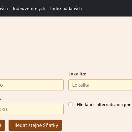
ných
Index zemřelých
Index oddaných
Lokalita:
u:
Hledání s alternativami jm
í
Hledat stejně Sňatky