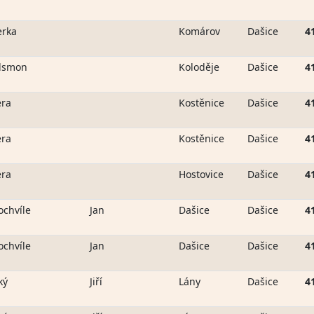
erka
Komárov
Dašice
4
dsmon
Koloděje
Dašice
4
era
Kostěnice
Dašice
4
era
Kostěnice
Dašice
4
era
Hostovice
Dašice
4
ochvíle
Jan
Dašice
Dašice
4
ochvíle
Jan
Dašice
Dašice
4
ký
Jiří
Lány
Dašice
4