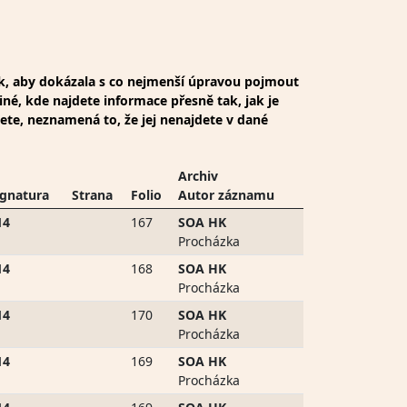
ak, aby dokázala s co nejmenší úpravou pojmout
iné, kde najdete informace přesně tak, jak je
dete, neznamená to, že jej nenajdete v dané
Archiv
ignatura
Strana
Folio
Autor záznamu
14
167
SOA HK
Procházka
14
168
SOA HK
Procházka
14
170
SOA HK
Procházka
14
169
SOA HK
Procházka