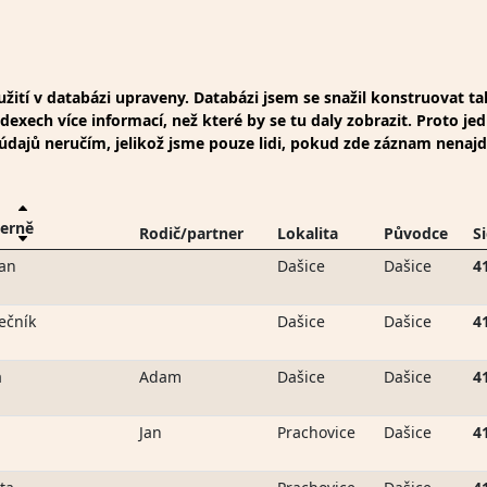
ití v databázi upraveny. Databázi jsem se snažil konstruovat t
xech více informací, než které by se tu daly zobrazit. Proto jed
t údajů neručím, jelikož jsme pouze lidi, pokud zde záznam nenaj
erně
Rodič/partner
Lokalita
Původce
S
an
Dašice
Dašice
4
ečník
Dašice
Dašice
4
a
Adam
Dašice
Dašice
4
Jan
Prachovice
Dašice
4