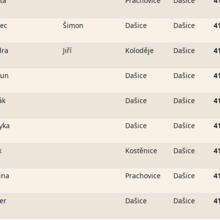
ta
Prachovice
Dašice
4
ec
Šimon
Dašice
Dašice
4
dra
Jiří
Koloděje
Dašice
4
oun
Dašice
Dašice
4
ák
Dašice
Dašice
4
yka
Dašice
Dašice
4
k
Kostěnice
Dašice
4
ina
Prachovice
Dašice
4
er
Dašice
Dašice
4