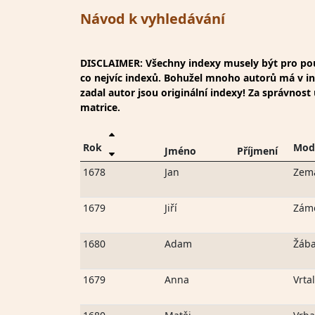
Návod k vyhledávání
DISCLAIMER: Všechny indexy musely být pro použ
co nejvíc indexů. Bohužel mnoho autorů má v inde
zadal autor jsou originální indexy! Za správnos
matrice.
Rok
Mod
Jméno
Příjmení
1678
Jan
Zem
1679
Jiří
Zám
1680
Adam
Žáb
1679
Anna
Vrtal