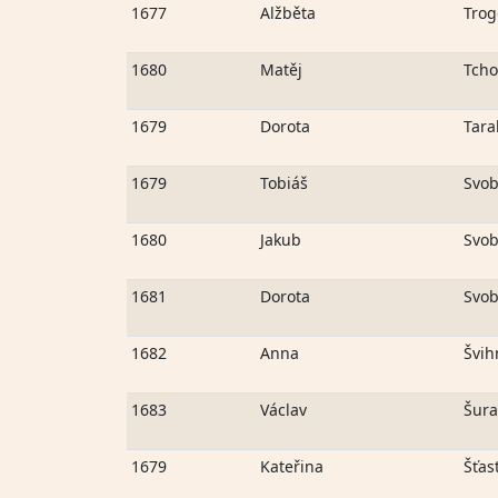
1677
Alžběta
Trog
1680
Matěj
Tcho
1679
Dorota
Tara
1679
Tobiáš
Svo
1680
Jakub
Svo
1681
Dorota
Svo
1682
Anna
Švih
1683
Václav
Šura
1679
Kateřina
Šťas