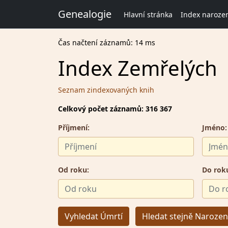
Genealogie
Hlavní stránka
Index naroze
Čas načtení záznamů: 14 ms
Index Zemřelých
Seznam zindexovaných knih
Celkový počet záznamů: 316 367
Příjmení:
Jméno:
Od roku:
Do rok
Vyhledat Úmrtí
Hledat stejně Narozen