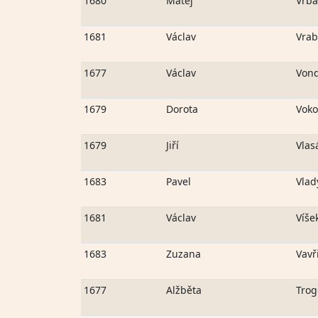
1680
Matěj
Vrba
1681
Václav
Vrab
1677
Václav
Von
1679
Dorota
Vok
1679
Jiří
Vlas
1683
Pavel
Vlad
1681
Václav
Víše
1683
Zuzana
Vavř
1677
Alžběta
Trog