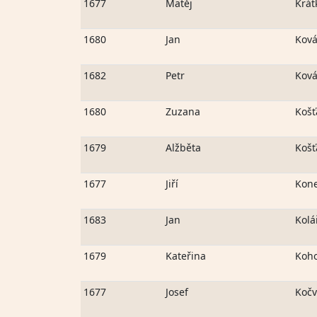
1677
Matěj
Krát
1680
Jan
Ková
1682
Petr
Ková
1680
Zuzana
Košť
1679
Alžběta
Košť
1677
Jiří
Kon
1683
Jan
Kolá
1679
Kateřina
Koh
1677
Josef
Kočv