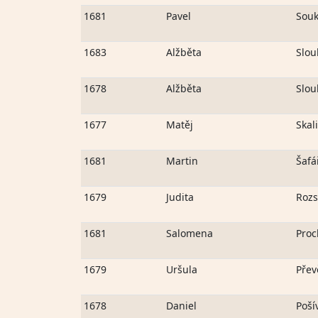
1681
Pavel
Souk
1683
Alžběta
Slou
1678
Alžběta
Slou
1677
Matěj
Skal
1681
Martin
Šafá
1679
Judita
Rozs
1681
Salomena
Proc
1679
Uršula
Přev
1678
Daniel
Poší