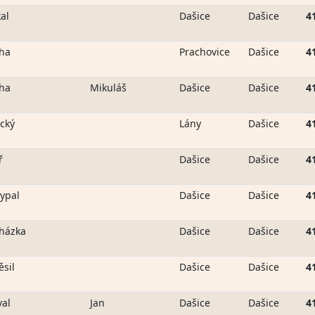
al
Dašice
Dašice
4
ha
Prachovice
Dašice
4
ha
Mikuláš
Dašice
Dašice
4
ický
Lány
Dašice
4
ř
Dašice
Dašice
4
ypal
Dašice
Dašice
4
házka
Dašice
Dašice
4
ěsil
Dašice
Dašice
4
val
Jan
Dašice
Dašice
4