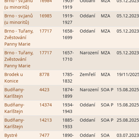
Brno - sv.Janů
16984
1903-
Oddaní
MZA
05.12.2023
(u minoritů)
1919
Brno - sv.Janů
16985
1919-
Oddaní
MZA
05.12.2023
(u minoritů)
1927
Brno - Tuřany,
17717
1658-
Oddaní
MZA
05.12.2023
Zvěstování
1699
Panny Marie
Brno - Tuřany,
17717
1657-
Narození
MZA
05.12.2023
Zvěstování
1710
Panny Marie
Brodek u
8778
1785-
Zemřelí
MZA
19/11/202
Konice
1832
Budňany-
4423
1874-
Narození
SOA P
15.08.2025
Karlštejn
1899
Budňany-
14374
1934-
Oddaní
SOA P
15.08.2025
Karlštejn
1943
Budňany-
14213
1885-
Oddaní
SOA P
25.08.2025
Karlštejn
1933
Bystré
7477
1890-
Oddaní
SOA
03.07.2023