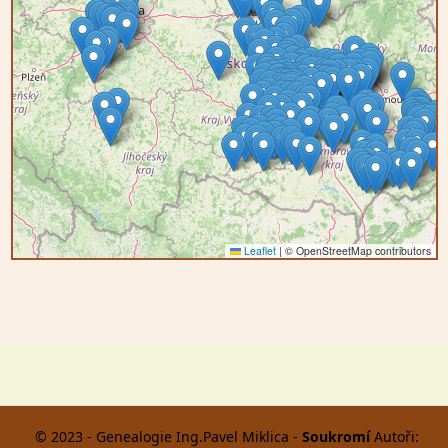
Leaflet
|
© OpenStreetMap contributors
© 2023 - Genealogie Ing.Pavel Miklica -
Soukromí
Autoři: