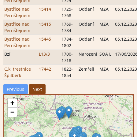
Pernštejnem
1724
Bystřice nad
15414
1725-
Oddaní
MZA
05.12.2023
Pernštejnem
1768
Bystřice nad
15415
1769-
Oddaní
MZA
05.12.2023
Pernštejnem
1784
Bystřice nad
15445
1784-
Oddaní
MZA
05.12.2023
Pernštejnem
1802
Bzí
L13/3
1700-
Narození
SOA L
17/06/202
1718
C.k. trestnice
17442
1822-
Zemřelí
MZA
05.12.2023
Špilberk
1854
Previous
Next
+
−