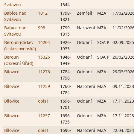
Svitavou
1844
Babice nad
1012
1799-
Zemřelí
MZA
17/02/202
Svitavou
1821
Babice nad
998
1799-
Narození
MZA
11/02/202
Svitavou
1815
Beroun (Církev
14204
1926-
Oddaní
SOA P
02.09.2025
československá)
1933
Beroun
15326
1946-
Oddaní
SOA P
20/02/202
(Okresní Úřad)
1949
Bílovice
11276
1784-
Oddaní
MZA
29/05/202
1798
Bílovice
11259
1760-
Narození
MZA
09.11.2023
1784
Bílovice
opis1
1696-
Oddaní
MZA
17.11.2023
1701
Bílovice
11257
1696-
Oddaní
MZA
17.11.2023
1735
Bílovice
opis1
1696-
Narození
MZA
22.04.2024