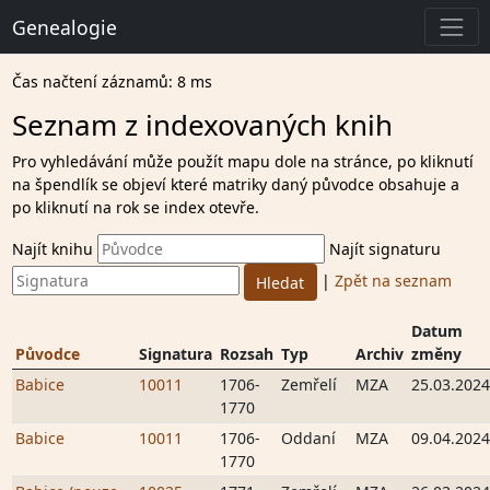
Genealogie
Čas načtení záznamů: 8 ms
Seznam z indexovaných knih
Pro vyhledávání může použít mapu dole na stránce, po kliknutí
na špendlík se objeví které matriky daný původce obsahuje a
po kliknutí na rok se index otevře.
Najít knihu
Najít signaturu
|
Zpět na seznam
Datum
Původce
Signatura
Rozsah
Typ
Archiv
změny
Babice
10011
1706-
Zemřelí
MZA
25.03.2024
1770
Babice
10011
1706-
Oddaní
MZA
09.04.2024
1770